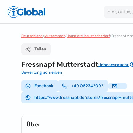
Deutschland
/
Mutterstadt
/
Haustiere, haustierbedarf
/
Fresnapf zi
Teilen
Fressnapf Mutterstadt
Unbeansprucht
Bewertung schreiben
Facebook
+49 062342092
https://www.fressnapf.de/stores/fressnapf-mutt
Über