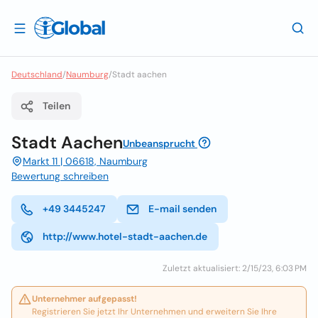
Deutschland
/
Naumburg
/
Stadt aachen
Teilen
Stadt Aachen
Unbeansprucht
Markt 11 | 06618, Naumburg
Bewertung schreiben
+49 3445247
E-mail senden
http://www.hotel-stadt-aachen.de
Zuletzt aktualisiert: 2/15/23, 6:03 PM
Unternehmer aufgepasst!
Registrieren Sie jetzt Ihr Unternehmen und erweitern Sie Ihre