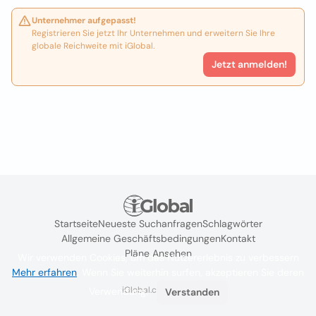
Unternehmer aufgepasst!
Registrieren Sie jetzt Ihr Unternehmen und erweitern Sie Ihre
globale Reichweite mit iGlobal.
Jetzt anmelden!
Startseite
Neueste Suchanfragen
Schlagwörter
Allgemeine Geschäftsbedingungen
Kontakt
Pläne Ansehen
Wir verwenden Cookies, um das Nutzererlebnis zu verbessern
Mehr erfahren
. Wenn Sie weiterhin surfen, akzeptieren Sie deren
iGlobal.co @ 2024
Verwendung.
Verstanden