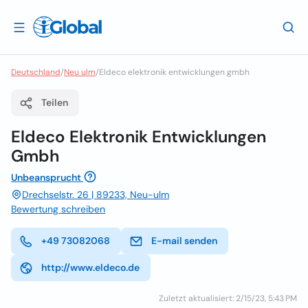
Deutschland
/
Neu ulm
/
Eldeco elektronik entwicklungen gmbh
Teilen
Eldeco Elektronik Entwicklungen
Gmbh
Unbeansprucht
Drechselstr. 26 | 89233, Neu-ulm
Bewertung schreiben
+49 73082068
E-mail senden
http://www.eldeco.de
Zuletzt aktualisiert: 2/15/23, 5:43 PM