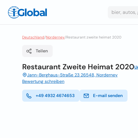
Deutschland
/
Norderney
/
Restaurant zweite heimat 2020
Teilen
Restaurant Zweite Heimat 2020
U
Jann-Berghaus-Straße 23 26548, Norderney
Bewertung schreiben
+49 4932 4674653
E-mail senden