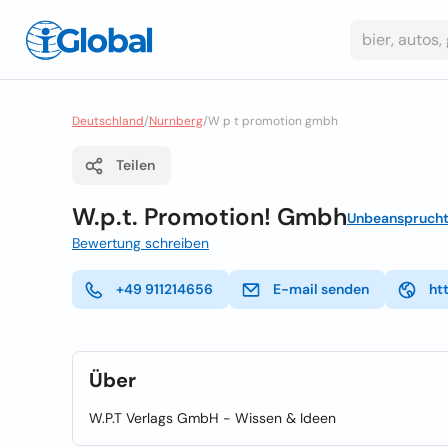
Deutschland
/
Nurnberg
/
W p t promotion gmbh
Teilen
W.p.t. Promotion! Gmbh
Unbeanspruch
Bewertung schreiben
+49 911214656
E-mail senden
ht
Über
W.P.T Verlags GmbH - Wissen & Ideen