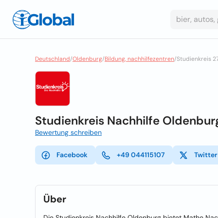
Deutschland
/
Oldenburg
/
Bildung, nachhilfezentren
/
Studienkreis 2
Studienkreis Nachhilfe Oldenbur
Bewertung schreiben
Facebook
+49 044115107
Twitter
Über
Die Studienkreis Nachhilfe Oldenburg bietet Mathe Nach