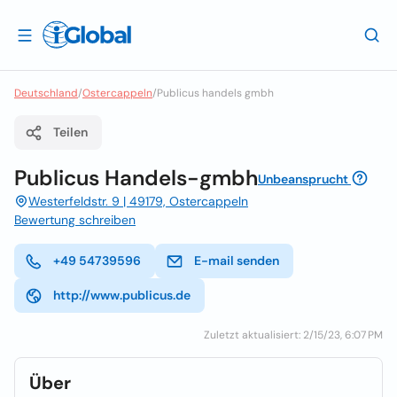
Deutschland
/
Ostercappeln
/
Publicus handels gmbh
Teilen
Publicus Handels-gmbh
Unbeansprucht
Westerfeldstr. 9 | 49179, Ostercappeln
Bewertung schreiben
+49 54739596
E-mail senden
http://www.publicus.de
Zuletzt aktualisiert: 2/15/23, 6:07 PM
Über