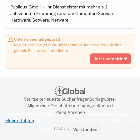
Publicus GmbH - Ihr Dienstleister mit mehr als 2
Jahrzehnten Erfahrung rund um Computer-Service,
Hardware, Sotware, Netware
Unternehmer aufgepasst!
Registrieren Sie jetzt Ihr Unternehmen und erweitern Sie Ihre
globale Reichweite mit iGlobal.
Jetzt anmelden!
Startseite
Neueste Suchanfragen
Schlagwörter
Allgemeine Geschäftsbedingungen
Kontakt
Pläne Ansehen
Wir verwenden Cookies, um das Nutzererlebnis zu verbessern
Mehr erfahren
. Wenn Sie weiterhin surfen, akzeptieren Sie deren
iGlobal.co @ 2024
Verwendung.
Verstanden