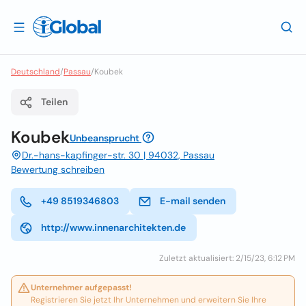
Deutschland
/
Passau
/
Koubek
Teilen
Koubek
Unbeansprucht
Dr.-hans-kapfinger-str. 30 | 94032, Passau
Bewertung schreiben
+49 8519346803
E-mail senden
http://www.innenarchitekten.de
Zuletzt aktualisiert: 2/15/23, 6:12 PM
Unternehmer aufgepasst!
Registrieren Sie jetzt Ihr Unternehmen und erweitern Sie Ihre