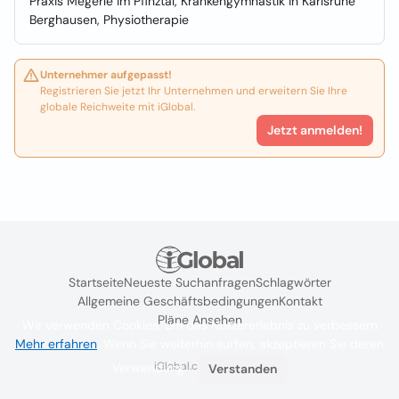
Praxis Megerle im Pfinztal, Krankengymnastik in Karlsruhe
Berghausen, Physiotherapie
Unternehmer aufgepasst!
Registrieren Sie jetzt Ihr Unternehmen und erweitern Sie Ihre
globale Reichweite mit iGlobal.
Jetzt anmelden!
Startseite
Neueste Suchanfragen
Schlagwörter
Allgemeine Geschäftsbedingungen
Kontakt
Pläne Ansehen
Wir verwenden Cookies, um das Nutzererlebnis zu verbessern
Mehr erfahren
. Wenn Sie weiterhin surfen, akzeptieren Sie deren
iGlobal.co @ 2024
Verwendung.
Verstanden