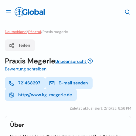
Deutschland
/
Pfinztal
/
Praxis megerle
Teilen
Praxis Megerle
Unbeansprucht
Bewertung schreiben
721468297
E-mail senden
http://www.kg-megerle.de
Zuletzt aktualisiert: 2/15/23, 8:56 PM
Über