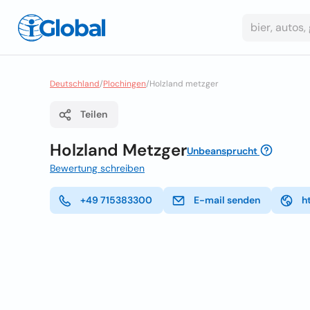
Deutschland
/
Plochingen
/
Holzland metzger
Teilen
Holzland Metzger
Unbeansprucht
Bewertung schreiben
+49 715383300
E-mail senden
h