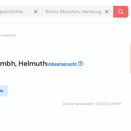
h helmuth
Gmbh, Helmuth
Unbeansprucht
de
Zuletzt aktualisiert: 2/15/23, 5:15 PM