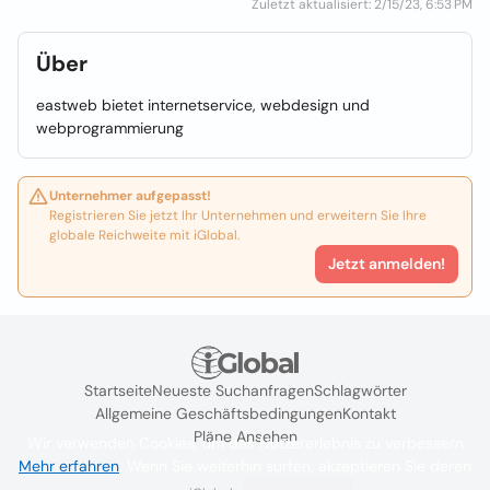
Zuletzt aktualisiert: 2/15/23, 6:53 PM
Über
eastweb bietet internetservice, webdesign und
webprogrammierung
Unternehmer aufgepasst!
Registrieren Sie jetzt Ihr Unternehmen und erweitern Sie Ihre
globale Reichweite mit iGlobal.
Jetzt anmelden!
Startseite
Neueste Suchanfragen
Schlagwörter
Allgemeine Geschäftsbedingungen
Kontakt
Pläne Ansehen
Wir verwenden Cookies, um das Nutzererlebnis zu verbessern
Mehr erfahren
. Wenn Sie weiterhin surfen, akzeptieren Sie deren