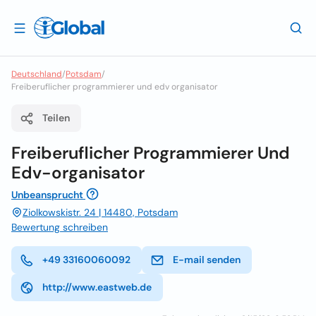
Deutschland
/
Potsdam
/
Freiberuflicher programmierer und edv organisator
Teilen
Freiberuflicher Programmierer Und
Edv-organisator
Unbeansprucht
Ziolkowskistr. 24 | 14480, Potsdam
Bewertung schreiben
+49 33160060092
E-mail senden
http://www.eastweb.de