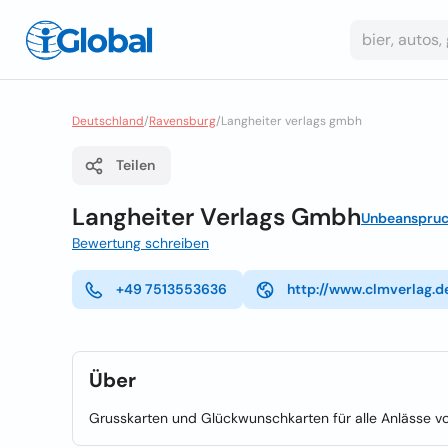
Deutschland
/
Ravensburg
/
Langheiter verlags gmbh
Teilen
Langheiter Verlags Gmbh
Unbeanspruc
Bewertung schreiben
+49 7513553636
http://www.clmverlag.d
Über
Grusskarten und Glückwunschkarten für alle Anlässe 