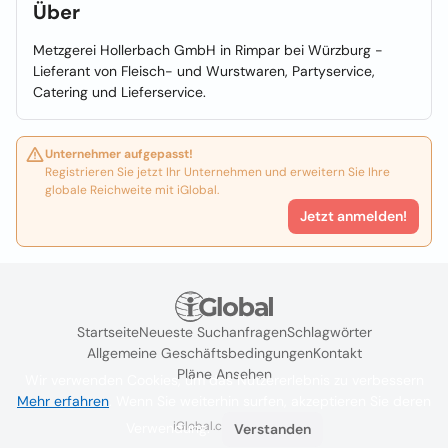
Über
Metzgerei Hollerbach GmbH in Rimpar bei Würzburg -
Lieferant von Fleisch- und Wurstwaren, Partyservice,
Catering und Lieferservice.
Unternehmer aufgepasst!
Registrieren Sie jetzt Ihr Unternehmen und erweitern Sie Ihre
globale Reichweite mit iGlobal.
Jetzt anmelden!
Startseite
Neueste Suchanfragen
Schlagwörter
Allgemeine Geschäftsbedingungen
Kontakt
Pläne Ansehen
Wir verwenden Cookies, um das Nutzererlebnis zu verbessern
Mehr erfahren
. Wenn Sie weiterhin surfen, akzeptieren Sie deren
iGlobal.co @ 2024
Verwendung.
Verstanden