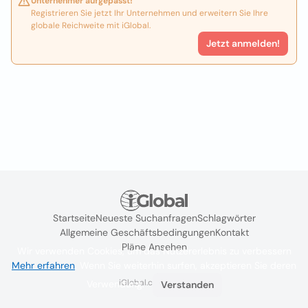
Unternehmer aufgepasst!
Registrieren Sie jetzt Ihr Unternehmen und erweitern Sie Ihre
globale Reichweite mit iGlobal.
Jetzt anmelden!
Startseite
Neueste Suchanfragen
Schlagwörter
Allgemeine Geschäftsbedingungen
Kontakt
Pläne Ansehen
Wir verwenden Cookies, um das Nutzererlebnis zu verbessern
Mehr erfahren
. Wenn Sie weiterhin surfen, akzeptieren Sie deren
iGlobal.co @ 2024
Verwendung.
Verstanden