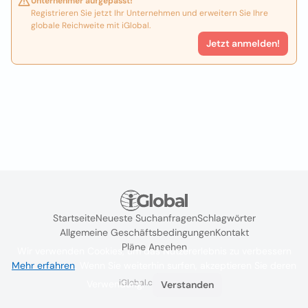
Unternehmer aufgepasst!
Registrieren Sie jetzt Ihr Unternehmen und erweitern Sie Ihre
globale Reichweite mit iGlobal.
Jetzt anmelden!
Startseite
Neueste Suchanfragen
Schlagwörter
Allgemeine Geschäftsbedingungen
Kontakt
Pläne Ansehen
Wir verwenden Cookies, um das Nutzererlebnis zu verbessern
Mehr erfahren
. Wenn Sie weiterhin surfen, akzeptieren Sie deren
iGlobal.co @ 2024
Verwendung.
Verstanden