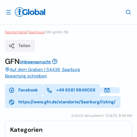
Deutschland
/
Saarlouis
/
Gfn gmbh 56
Teilen
GFN
Unbeansprucht
Auf dem Graben 1 54439, Saarburg
Bewertung schreiben
Facebook
+49 6581 9849058
https://www.gfn.de/standorte/Saarburg/listing/
Zuletzt aktualisiert: 11/3/25, 8:49 AM
Kategorien