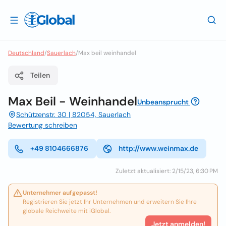
Deutschland
/
Sauerlach
/
Max beil weinhandel
Teilen
Max Beil - Weinhandel
Unbeansprucht
Schützenstr. 30 | 82054, Sauerlach
Bewertung schreiben
+49 8104666876
http://www.weinmax.de
Zuletzt aktualisiert: 2/15/23, 6:30 PM
Unternehmer aufgepasst!
Registrieren Sie jetzt Ihr Unternehmen und erweitern Sie Ihre
globale Reichweite mit iGlobal.
Jetzt anmelden!