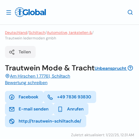
Deutschland
/
Schiltach
/
Automotive, tankstellen &
/
Trautwein ledermoden gmbh
Teilen
Trautwein Mode & Tracht
Unbeansprucht
Am Hirschen 1 77761, Schiltach
Bewertung schreiben
Facebook
+49 7836 93830
E-mail senden
Anrufen
http://trautwein-schiltach.de/
Zuletzt aktualisiert: 1/22/25, 12:31 AM