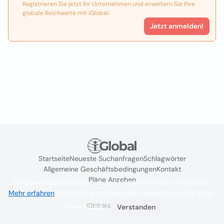
Registrieren Sie jetzt Ihr Unternehmen und erweitern Sie Ihre
globale Reichweite mit iGlobal.
Jetzt anmelden!
Startseite
Neueste Suchanfragen
Schlagwörter
Allgemeine Geschäftsbedingungen
Kontakt
Pläne Ansehen
Wir verwenden Cookies, um das Nutzererlebnis zu verbessern
Mehr erfahren
. Wenn Sie weiterhin surfen, akzeptieren Sie deren
iGlobal.co @ 2024
Verwendung.
Verstanden