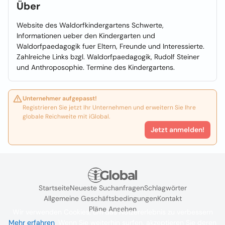
Über
Website des Waldorfkindergartens Schwerte,
Informationen ueber den Kindergarten und
Waldorfpaedagogik fuer Eltern, Freunde und Interessierte.
Zahlreiche Links bzgl. Waldorfpaedagogik, Rudolf Steiner
und Anthroposophie. Termine des Kindergartens.
Unternehmer aufgepasst!
Registrieren Sie jetzt Ihr Unternehmen und erweitern Sie Ihre
globale Reichweite mit iGlobal.
Jetzt anmelden!
Startseite
Neueste Suchanfragen
Schlagwörter
Allgemeine Geschäftsbedingungen
Kontakt
Pläne Ansehen
Wir verwenden Cookies, um das Nutzererlebnis zu verbessern
Mehr erfahren
. Wenn Sie weiterhin surfen, akzeptieren Sie deren