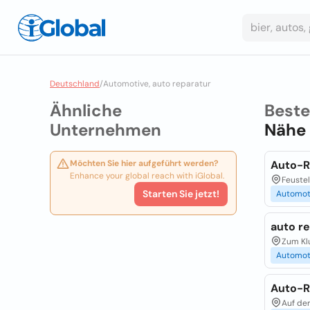
Deutschland
/
Automotive, auto reparatur
Ähnliche
Best
Unternehmen
Nähe
Möchten Sie hier aufgeführt werden?
Auto-R
Enhance your global reach with iGlobal.
Feustel
Starten Sie jetzt!
Automot
auto r
Zum Kl
Automot
Auto-R
Auf der