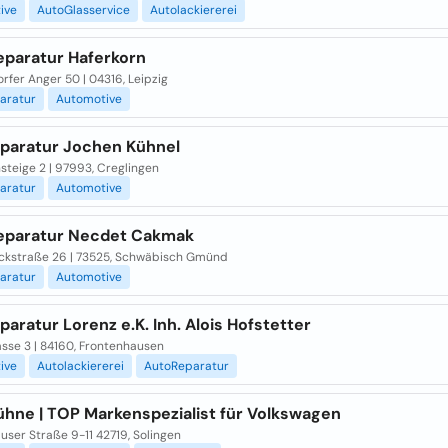
ive
AutoGlasservice
Autolackiererei
eparatur Haferkorn
rfer Anger 50 | 04316, Leipzig
aratur
Automotive
eparatur Jochen Kühnel
steige 2 | 97993, Creglingen
aratur
Automotive
eparatur Necdet Cakmak
ckstraße 26 | 73525, Schwäbisch Gmünd
aratur
Automotive
paratur Lorenz e.K. Inh. Alois Hofstetter
sse 3 | 84160, Frontenhausen
ive
Autolackiererei
AutoReparatur
ühne | TOP Markenspezialist für Volkswagen
ser Straße 9-11 42719, Solingen