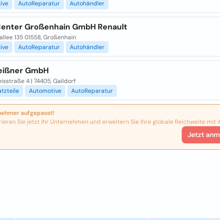
ive
AutoReparatur
Autohändler
enter Großenhain GmbH Renault
allee 135 01558, Großenhain
ive
AutoReparatur
Autohändler
eißner GmbH
isstraße 4 | 74405, Gaildorf
tzteile
Automotive
AutoReparatur
nehmer aufgepasst!
rieren Sie jetzt Ihr Unternehmen und erweitern Sie Ihre globale Reichweite mit i
Jetzt anm