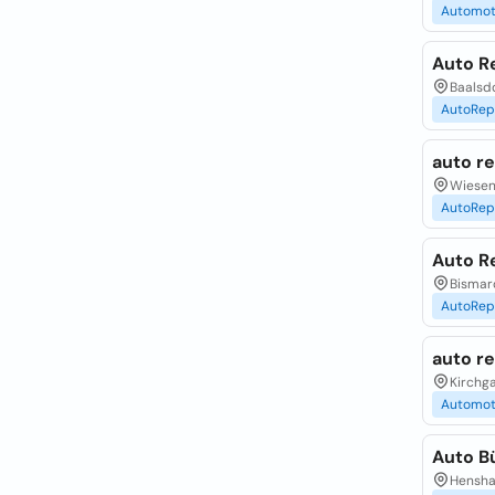
Automot
Auto R
Baalsdo
AutoRep
auto r
Wiesen
AutoRep
Auto R
Bismar
AutoRep
auto re
Kirchga
Automot
Auto B
Henshau