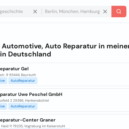
e
Automotive, Auto Reparatur in meine
 in
Deutschland
eparatur Gel
str. 9 95444, Bayreuth
ive
AutoReparatur
eparatur Uwe Peschel GmbH
uxfeld 2 29386, Hankensbüttel
ive
AutoReparatur
eparatur-Center Graner
 Haid 11 79235, Vogtsburg im Kaiserstuhl