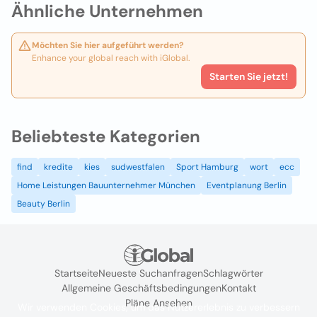
Ähnliche Unternehmen
Möchten Sie hier aufgeführt werden?
Enhance your global reach with iGlobal.
Starten Sie jetzt!
Beliebteste Kategorien
find
kredite
kies
sudwestfalen
Sport Hamburg
wort
ecc
Home Leistungen Bauunternehmer München
Eventplanung Berlin
Beauty Berlin
Startseite
Neueste Suchanfragen
Schlagwörter
Allgemeine Geschäftsbedingungen
Kontakt
Pläne Ansehen
Wir verwenden Cookies, um das Nutzererlebnis zu verbessern