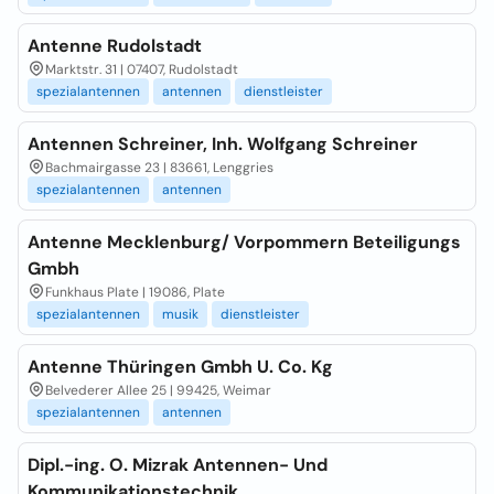
Antenne Rudolstadt
Marktstr. 31 | 07407, Rudolstadt
spezialantennen
antennen
dienstleister
Antennen Schreiner, Inh. Wolfgang Schreiner
Bachmairgasse 23 | 83661, Lenggries
spezialantennen
antennen
Antenne Mecklenburg/ Vorpommern Beteiligungs
Gmbh
Funkhaus Plate | 19086, Plate
spezialantennen
musik
dienstleister
Antenne Thüringen Gmbh U. Co. Kg
Belvederer Allee 25 | 99425, Weimar
spezialantennen
antennen
Dipl.-ing. O. Mizrak Antennen- Und
Kommunikationstechnik