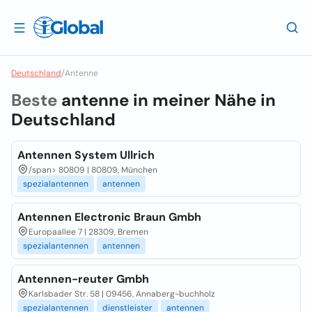
Deutschland
/
Antenne
Beste
antenne in meiner Nähe in
Deutschland
Antennen System Ullrich
/span>
80809 | 80809, München
spezialantennen
antennen
Antennen Electronic Braun Gmbh
Europaallee 7 | 28309, Bremen
spezialantennen
antennen
Antennen-reuter Gmbh
Karlsbader Str. 58 | 09456, Annaberg-buchholz
spezialantennen
dienstleister
antennen