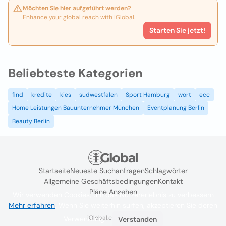
Möchten Sie hier aufgeführt werden?
Enhance your global reach with iGlobal.
Starten Sie jetzt!
Beliebteste Kategorien
find
kredite
kies
sudwestfalen
Sport Hamburg
wort
ecc
Home Leistungen Bauunternehmer München
Eventplanung Berlin
Beauty Berlin
Startseite
Neueste Suchanfragen
Schlagwörter
Allgemeine Geschäftsbedingungen
Kontakt
Pläne Ansehen
Wir verwenden Cookies, um das Nutzererlebnis zu verbessern
Mehr erfahren
. Wenn Sie weiterhin surfen, akzeptieren Sie deren
iGlobal.co @ 2024
Verwendung.
Verstanden