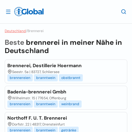
Deutschland
/
Brennerei
Beste
brennerei in meiner Nähe in
Deutschland
Brennerei, Destillerie Hoermann
Seestr. 5a | 83727, Schliersee
brennereien
branntwein
obstbrannt
Badenia-brennerei Gmbh
Wilhelmstr. 15 | 77654, Offenburg
brennereien
branntwein
weinbrand
Northoff F. U. T. Brennerei
Dorfstr. 22 | 48317, Drensteinfurt
brennereien
branntwein
getränke