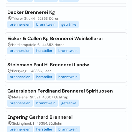
Decker Brennerei Kg
Trierer Str. 44 | 52353, Düren
brennereien
branntwein
getränke
Eicker & Callen Kg Brennerei Weinkellerei
Heitkampsfeld 6 | 44652, Herne
brennereien
hersteller
branntwein
Steinmann Paul H. Brennerei Landw
Borgweg 1 | 48366, Laer
brennereien
hersteller
branntwein
Gatersleben Ferdinand Brennerei Spirituosen
Metelener Str. 21 | 48607, Ochtrup
brennereien
branntwein
getränke
Engering Gerhard Brennerei
Sickinghook 1 | 46354, Südlohn
brennereien
hersteller
branntwein