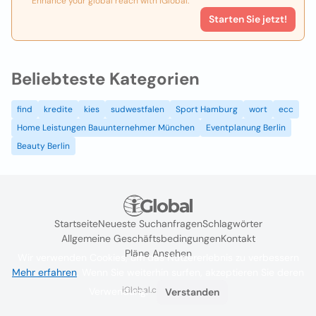
Enhance your global reach with iGlobal.
Starten Sie jetzt!
Beliebteste Kategorien
find
kredite
kies
sudwestfalen
Sport Hamburg
wort
ecc
Home Leistungen Bauunternehmer München
Eventplanung Berlin
Beauty Berlin
Startseite
Neueste Suchanfragen
Schlagwörter
Allgemeine Geschäftsbedingungen
Kontakt
Pläne Ansehen
Wir verwenden Cookies, um das Nutzererlebnis zu verbessern
Mehr erfahren
. Wenn Sie weiterhin surfen, akzeptieren Sie deren
iGlobal.co @ 2024
Verwendung.
Verstanden