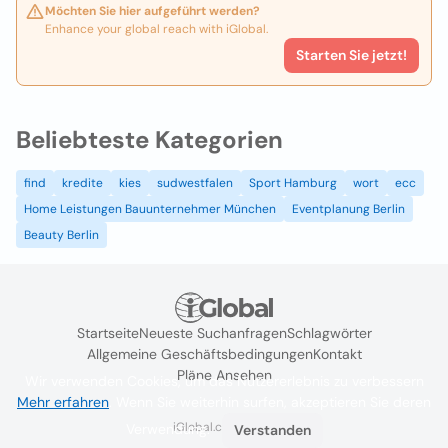
Möchten Sie hier aufgeführt werden?
Enhance your global reach with iGlobal.
Starten Sie jetzt!
Beliebteste Kategorien
find
kredite
kies
sudwestfalen
Sport Hamburg
wort
ecc
Home Leistungen Bauunternehmer München
Eventplanung Berlin
Beauty Berlin
Startseite
Neueste Suchanfragen
Schlagwörter
Allgemeine Geschäftsbedingungen
Kontakt
Pläne Ansehen
Wir verwenden Cookies, um das Nutzererlebnis zu verbessern
Mehr erfahren
. Wenn Sie weiterhin surfen, akzeptieren Sie deren
iGlobal.co @ 2024
Verwendung.
Verstanden