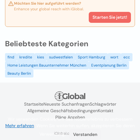
Möchten Sie hier aufgeführt werden?
Enhance your global reach with iGlobal.
Starten Sie jetzt!
Beliebteste Kategorien
find
kredite
kies
sudwestfalen
Sport Hamburg
wort
ecc
Home Leistungen Bauunternehmer München
Eventplanung Berlin
Beauty Berlin
Startseite
Neueste Suchanfragen
Schlagwörter
Allgemeine Geschäftsbedingungen
Kontakt
Pläne Ansehen
Wir verwenden Cookies, um das Nutzererlebnis zu verbessern
Mehr erfahren
. Wenn Sie weiterhin surfen, akzeptieren Sie deren
iGlobal.co @ 2024
Verwendung.
Verstanden