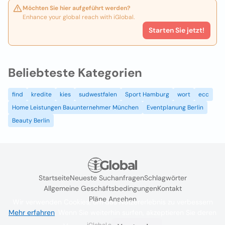
Möchten Sie hier aufgeführt werden?
Enhance your global reach with iGlobal.
Starten Sie jetzt!
Beliebteste Kategorien
find
kredite
kies
sudwestfalen
Sport Hamburg
wort
ecc
Home Leistungen Bauunternehmer München
Eventplanung Berlin
Beauty Berlin
Startseite
Neueste Suchanfragen
Schlagwörter
Allgemeine Geschäftsbedingungen
Kontakt
Pläne Ansehen
Wir verwenden Cookies, um das Nutzererlebnis zu verbessern
Mehr erfahren
. Wenn Sie weiterhin surfen, akzeptieren Sie deren