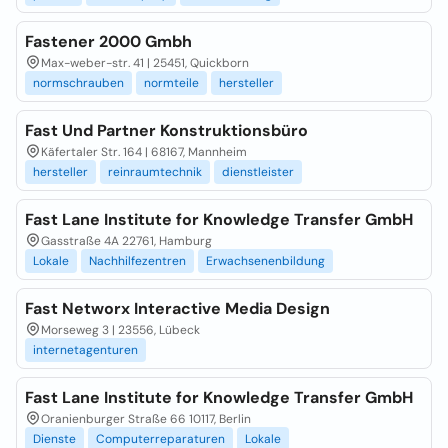
Fastener 2000 Gmbh
Max-weber-str. 41 | 25451, Quickborn
normschrauben
normteile
hersteller
Fast Und Partner Konstruktionsbüro
Käfertaler Str. 164 | 68167, Mannheim
hersteller
reinraumtechnik
dienstleister
Fast Lane Institute for Knowledge Transfer GmbH
Gasstraße 4A 22761, Hamburg
Lokale
Nachhilfezentren
Erwachsenenbildung
Fast Networx Interactive Media Design
Morseweg 3 | 23556, Lübeck
internetagenturen
Fast Lane Institute for Knowledge Transfer GmbH
Oranienburger Straße 66 10117, Berlin
Dienste
Computerreparaturen
Lokale