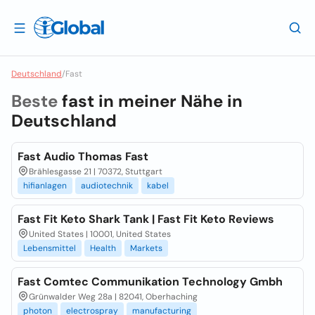
Deutschland
/
Fast
Beste
fast in meiner Nähe in
Deutschland
Fast Audio Thomas Fast
Brählesgasse 21 | 70372, Stuttgart
hifianlagen
audiotechnik
kabel
Fast Fit Keto Shark Tank | Fast Fit Keto Reviews
United States | 10001, United States
Lebensmittel
Health
Markets
Fast Comtec Communikation Technology Gmbh
Grünwalder Weg 28a | 82041, Oberhaching
photon
electrospray
manufacturing