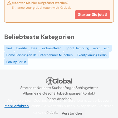
Möchten Sie hier aufgeführt werden?
Enhance your global reach with iGlobal.
Starten Sie jetzt!
Beliebteste Kategorien
find
kredite
kies
sudwestfalen
Sport Hamburg
wort
ecc
Home Leistungen Bauunternehmer München
Eventplanung Berlin
Beauty Berlin
Startseite
Neueste Suchanfragen
Schlagwörter
Allgemeine Geschäftsbedingungen
Kontakt
Pläne Ansehen
Wir verwenden Cookies, um das Nutzererlebnis zu verbessern
Mehr erfahren
. Wenn Sie weiterhin surfen, akzeptieren Sie deren
iGlobal.co @ 2024
Verwendung.
Verstanden