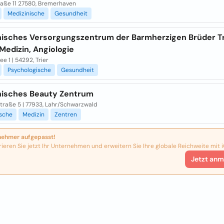
raße 11 27580, Bremerhaven
Medizinische
Gesundheit
nisches Versorgungszentrum der Barmherzigen Brüder Tr
Medizin, Angiologie
ee 1 | 54292, Trier
Psychologische
Gesundheit
nisches Beauty Zentrum
straße 5 | 77933, Lahr/Schwarzwald
ische
Medizin
Zentren
nehmer aufgepasst!
rieren Sie jetzt Ihr Unternehmen und erweitern Sie Ihre globale Reichweite mit i
Jetzt anm