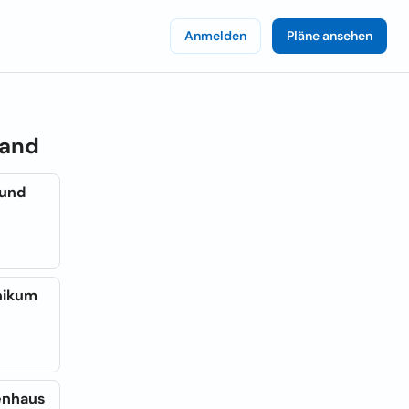
Anmelden
Pläne ansehen
land
 und
inikum
kenhaus