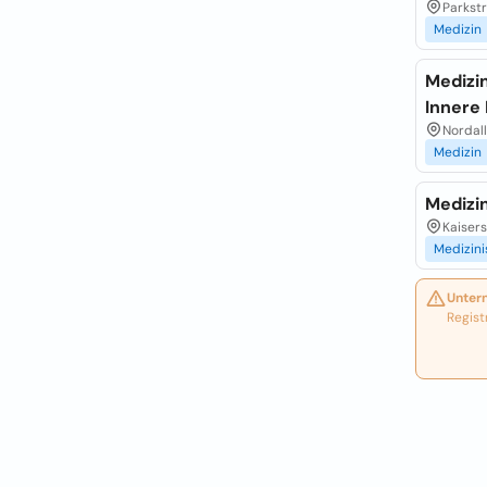
Parkst
Medizin
Medizi
Innere 
Nordall
Medizin
Medizi
Kaiser
Medizin
Unter
Regist