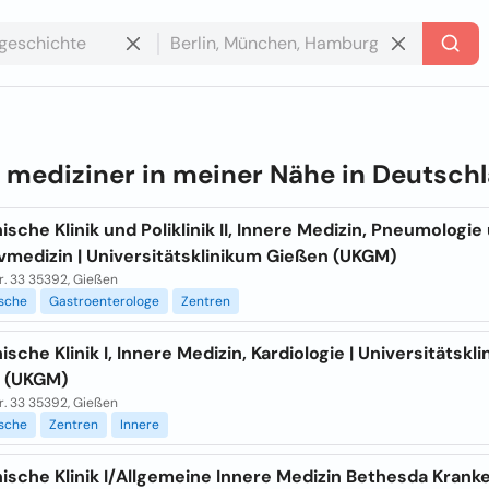
e
mediziner in meiner Nähe in
Deutsch
ische Klinik und Poliklinik II, Innere Medizin, Pneumologie
vmedizin | Universitätsklinikum Gießen (UKGM)
tr. 33 35392, Gießen
ische
Gastroenterologe
Zentren
ische Klinik I, Innere Medizin, Kardiologie | Universitätskl
 (UKGM)
tr. 33 35392, Gießen
ische
Zentren
Innere
nische Klinik I/Allgemeine Innere Medizin Bethesda Kran