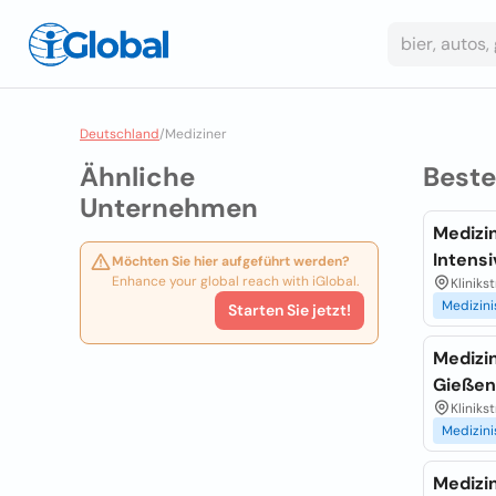
Deutschland
/
Mediziner
Ähnliche
Best
Unternehmen
Medizin
Intensi
Möchten Sie hier aufgeführt werden?
Enhance your global reach with iGlobal.
Kliniks
Medizin
Starten Sie jetzt!
Medizin
Gießen
Kliniks
Medizin
Medizi