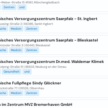
-Weber-Straße 15 41061, Mönchengladbach
Zentren
und
nisches Versorgungszentrum Saarpfalz - St. Ingbert
ussing-Straße 2 | 66386, Sankt Ingbert
ische
Medizin
Zentren
nisches Versorgungszentrum Saarpfalz - Blieskastel
münder Straße 3 | 66440, Blieskastel
ische
Medizin
Zentren
nisches Versorgungszentrum Dr.med. Waldemar Klimek
Kolping-Straße 51 | 86633, Neuburg an der Donau
Gesundheit
und
nische Fußpflege Sindy Glöckner
ockstraße 77 | 09526, Olbernhau
ische
Medizin
Zentren
n im Zentrum MVZ Bremerhaven GmbH