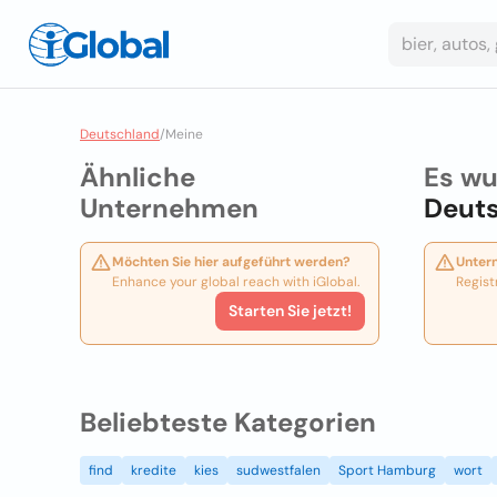
Deutschland
/
Meine
Ähnliche
Es wu
Unternehmen
Deut
Möchten Sie hier aufgeführt werden?
Unter
Enhance your global reach with iGlobal.
Regist
Starten Sie jetzt!
Beliebteste Kategorien
find
kredite
kies
sudwestfalen
Sport Hamburg
wort