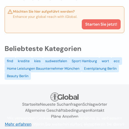
Möchten Sie hier aufgeführt werden?
Enhance your global reach with iGlobal.
Starten Sie jetzt!
Beliebteste Kategorien
find
kredite
kies
sudwestfalen
Sport Hamburg
wort
ecc
Home Leistungen Bauunternehmer München
Eventplanung Berlin
Beauty Berlin
Startseite
Neueste Suchanfragen
Schlagwörter
Allgemeine Geschäftsbedingungen
Kontakt
Pläne Ansehen
Wir verwenden Cookies, um das Nutzererlebnis zu verbessern
Mehr erfahren
. Wenn Sie weiterhin surfen, akzeptieren Sie deren