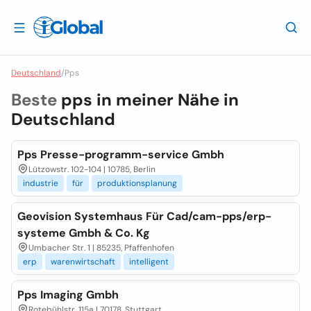
Deutschland
/
Pps
Beste
pps in meiner Nähe in
Deutschland
Pps Presse-programm-service Gmbh
Lützowstr. 102-104 | 10785, Berlin
industrie
für
produktionsplanung
Geovision Systemhaus Für Cad/cam-pps/erp-
systeme Gmbh & Co. Kg
Umbacher Str. 1 | 85235, Pfaffenhofen
erp
warenwirtschaft
intelligent
Pps Imaging Gmbh
Rotebühlstr. 115a | 70178, Stuttgart