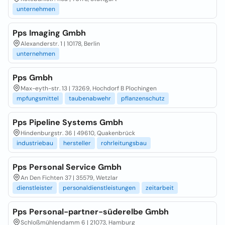
unternehmen
Pps Imaging Gmbh
Alexanderstr. 1 | 10178, Berlin
unternehmen
Pps Gmbh
Max-eyth-str. 13 | 73269, Hochdorf B Plochingen
mpfungsmittel
taubenabwehr
pflanzenschutz
Pps Pipeline Systems Gmbh
Hindenburgstr. 36 | 49610, Quakenbrück
industriebau
hersteller
rohrleitungsbau
Pps Personal Service Gmbh
An Den Fichten 37 | 35579, Wetzlar
dienstleister
personaldienstleistungen
zeitarbeit
Pps Personal-partner-süderelbe Gmbh
Schloßmühlendamm 6 | 21073, Hamburg