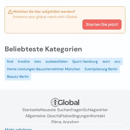
Möchten Sie hier aufgeführt werden?
Enhance your global reach with iGlobal.
Starten Sie jetzt!
Beliebteste Kategorien
find
kredite
kies
sudwestfalen
Sport Hamburg
wort
ecc
Home Leistungen Bauunternehmer München
Eventplanung Berlin
Beauty Berlin
Startseite
Neueste Suchanfragen
Schlagwörter
Allgemeine Geschäftsbedingungen
Kontakt
Pläne Ansehen
Wir verwenden Cookies, um das Nutzererlebnis zu verbessern
Mehr erfahren
. Wenn Sie weiterhin surfen, akzeptieren Sie deren