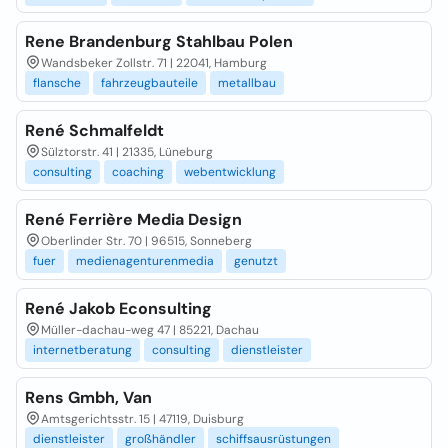
Rene Brandenburg Stahlbau Polen
Wandsbeker Zollstr. 71 | 22041, Hamburg
flansche
fahrzeugbauteile
metallbau
René Schmalfeldt
Sülztorstr. 41 | 21335, Lüneburg
consulting
coaching
webentwicklung
René Ferrière Media Design
Oberlinder Str. 70 | 96515, Sonneberg
fuer
medienagenturenmedia
genutzt
René Jakob Econsulting
Müller-dachau-weg 47 | 85221, Dachau
internetberatung
consulting
dienstleister
Rens Gmbh, Van
Amtsgerichtsstr. 15 | 47119, Duisburg
dienstleister
großhändler
schiffsausrüstungen