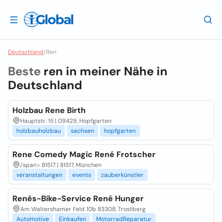
Deutschland
/
Ren
Beste
ren in meiner Nähe in
Deutschland
Holzbau Rene Birth
Hauptstr. 15 | 09429, Hopfgarten
holzbauholzbau
sachsen
hopfgarten
Rene Comedy Magic René Frotscher
/span>
81517 | 81517, München
veranstaltungen
events
zauberkünstler
Renés-Bike-Service René Hunger
Am Waltershamer Feld 10b 83308, Trostberg
Automotive
Einkaufen
MotorradReparatur