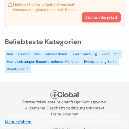
Möchten Sie hier aufgeführt werden?
Enhance your global reach with iGlobal.
Starten Sie jetzt!
Beliebteste Kategorien
find
kredite
kies
sudwestfalen
Sport Hamburg
wort
ecc
Home Leistungen Bauunternehmer München
Eventplanung Berlin
Beauty Berlin
Startseite
Neueste Suchanfragen
Schlagwörter
Allgemeine Geschäftsbedingungen
Kontakt
Pläne Ansehen
Wir verwenden Cookies, um das Nutzererlebnis zu verbessern
Mehr erfahren
. Wenn Sie weiterhin surfen, akzeptieren Sie deren