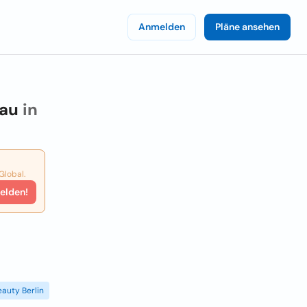
Anmelden
Pläne ansehen
au
in
Global.
elden!
eauty Berlin