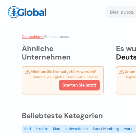
Deutschland
/
Roehseausbau
Ähnliche
Es wu
Unternehmen
Deut
Möchten Sie hier aufgeführt werden?
Unter
Enhance your global reach with iGlobal.
Regist
Starten Sie jetzt!
Beliebteste Kategorien
find
kredite
kies
sudwestfalen
Sport Hamburg
wort