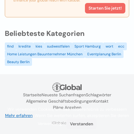
Enhance your global reach with iGlobal.
Starten Sie jetzt!
Beliebteste Kategorien
find
kredite
kies
sudwestfalen
Sport Hamburg
wort
ecc
Home Leistungen Bauunternehmer München
Eventplanung Berlin
Beauty Berlin
Startseite
Neueste Suchanfragen
Schlagwörter
Allgemeine Geschäftsbedingungen
Kontakt
Pläne Ansehen
Wir verwenden Cookies, um das Nutzererlebnis zu verbessern
Mehr erfahren
. Wenn Sie weiterhin surfen, akzeptieren Sie deren
iGlobal.co @ 2024
Verwendung.
Verstanden