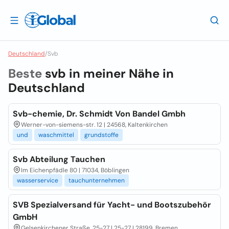
Deutschland
/
Svb
Beste
svb in meiner Nähe in
Deutschland
Svb-chemie, Dr. Schmidt Von Bandel Gmbh
Werner-von-siemens-str. 12 | 24568, Kaltenkirchen
und
waschmittel
grundstoffe
Svb Abteilung Tauchen
Im Eichenpfädle 80 | 71034, Böblingen
wasserservice
tauchunternehmen
SVB Spezialversand für Yacht- und Bootszubehör
GmbH
Gelsenkirchener Straße, 25-27 | 25-27 | 28199, Bremen