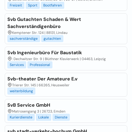
Freizeit
Sport
Bootfahren
Svb Gutachten Schaden & Wert
Sachverständigenbüro
Kemptener Str. 124 | 88131, Lindau
sachverständige
gutachten
Svb Ingenieurbüro Für Baustatik
: Dechwitzer Str. 9 | Blüthner Klavierwerk | 04463, Leipzig
Services
Professional
Svb-theater Der Amateure E.v
Trierer Str. 145 | 66265, Heusweiler
weiterbildung
SvB Service GmbH
Matrosengang 3 | 26723, Emden
Kurierdienste
Lokale
Dienste
svb stadt-verkehr-bochum GmbH