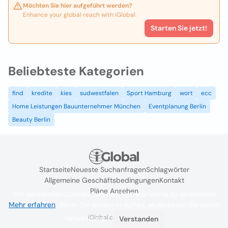
Möchten Sie hier aufgeführt werden?
Enhance your global reach with iGlobal.
Starten Sie jetzt!
Beliebteste Kategorien
find
kredite
kies
sudwestfalen
Sport Hamburg
wort
ecc
Home Leistungen Bauunternehmer München
Eventplanung Berlin
Beauty Berlin
Startseite
Neueste Suchanfragen
Schlagwörter
Allgemeine Geschäftsbedingungen
Kontakt
Pläne Ansehen
Wir verwenden Cookies, um das Nutzererlebnis zu verbessern
Mehr erfahren
. Wenn Sie weiterhin surfen, akzeptieren Sie deren
iGlobal.co @ 2024
Verwendung.
Verstanden