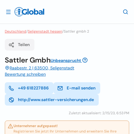
Deutschland
/
Seligenstadt hessen
/
Sattler gmbh 2
Teilen
Sattler Gmbh
Unbeansprucht
Raabestr. 2 | 63500, Seligenstadt
Bewertung schreiben
+49 618227886
E-mail senden
http://www.sattler-versicherungen.de
Zuletzt aktualisiert: 2/15/23, 6:53 PM
Unternehmer aufgepasst!
Registrieren Sie jetzt Ihr Unternehmen und erweitern Sie Ihre