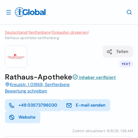
Deutschland
/
Senftenberg
/
Einkaufen, drogerien
/
Rathaus apotheke senftenberg
Teilen
YEXT
Rathaus-Apotheke
Inhaber verifiziert
Kreuzstr. 1 01968, Senftenberg
Bewertung schreiben
+49 03573796030
E-mail senden
Website
Zuletzt aktualisiert: 8/8/26, 1:36 AM