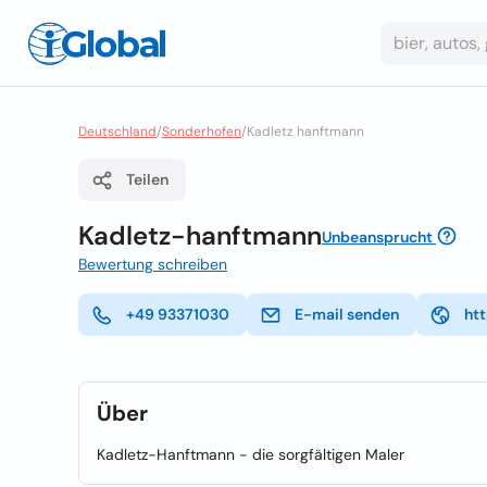
Deutschland
/
Sonderhofen
/
Kadletz hanftmann
Teilen
Kadletz-hanftmann
Unbeansprucht
Bewertung schreiben
+49 93371030
E-mail senden
ht
Über
Kadletz-Hanftmann - die sorgfältigen Maler