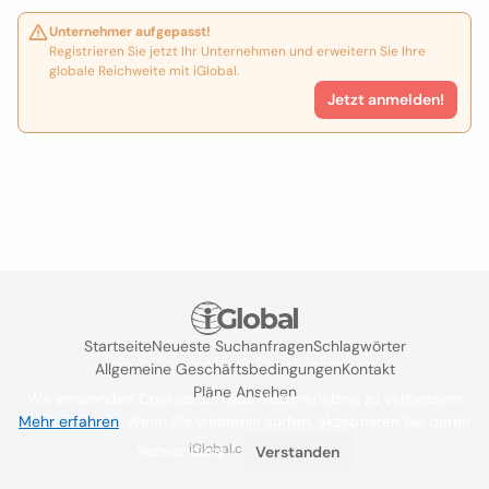
Unternehmer aufgepasst!
Registrieren Sie jetzt Ihr Unternehmen und erweitern Sie Ihre
globale Reichweite mit iGlobal.
Jetzt anmelden!
Startseite
Neueste Suchanfragen
Schlagwörter
Allgemeine Geschäftsbedingungen
Kontakt
Pläne Ansehen
Wir verwenden Cookies, um das Nutzererlebnis zu verbessern
Mehr erfahren
. Wenn Sie weiterhin surfen, akzeptieren Sie deren
iGlobal.co @ 2024
Verwendung.
Verstanden