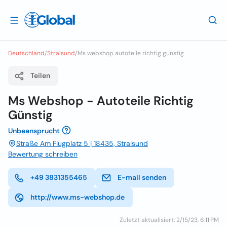
Deutschland
/
Stralsund
/
Ms webshop autoteile richtig gunstig
Teilen
Ms Webshop - Autoteile Richtig
Günstig
Unbeansprucht
Straße Am Flugplatz 5 | 18435, Stralsund
Bewertung schreiben
+49 3831355465
E-mail senden
http://www.ms-webshop.de
Zuletzt aktualisiert: 2/15/23, 6:11 PM