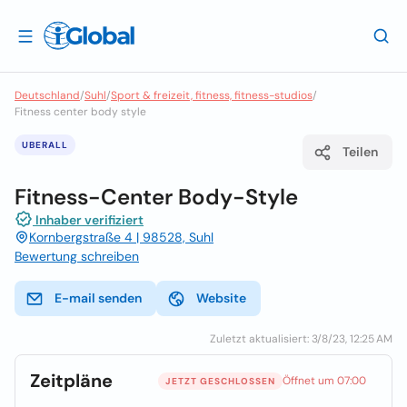
Deutschland
/
Suhl
/
Sport & freizeit, fitness, fitness-studios
/
Fitness center body style
UBERALL
Teilen
Fitness-Center Body-Style
Inhaber verifiziert
Kornbergstraße 4 | 98528, Suhl
Bewertung schreiben
E-mail senden
Website
Zuletzt aktualisiert: 3/8/23, 12:25 AM
Zeitpläne
Öffnet um 07:00
JETZT GESCHLOSSEN