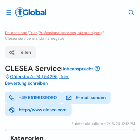
Deutschland
/
Trier
/
Professional services, büroreinigung
/
Clesea service manda namegabe
Teilen
CLESEA Service
Unbeansprucht
Güterstraße 74 | 54295, Trier
Bewertung schreiben
+49 65199189090
E-mail senden
http://www.clesea.com
Zuletzt aktualisiert: 2/16/23, 12:12 PM
Kategorien