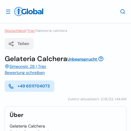
Deutschland
/
Trier
/
Gelateria calchera
Teilen
Gelateria Calchera
Unbeansprucht
Simeonstr. 28 | Trier
Bewertung schreiben
+49 6511704073
Zuletzt aktualisiert: 2/16/23, 1:44 AM
Über
Gelateria Calchera