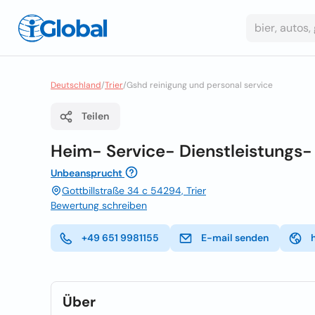
Deutschland
/
Trier
/
Gshd reinigung und personal service
Teilen
Heim- Service- Dienstleistung
Unbeansprucht
Gottbillstraße 34 c 54294, Trier
Bewertung schreiben
+49 651 9981155
E-mail senden
Über