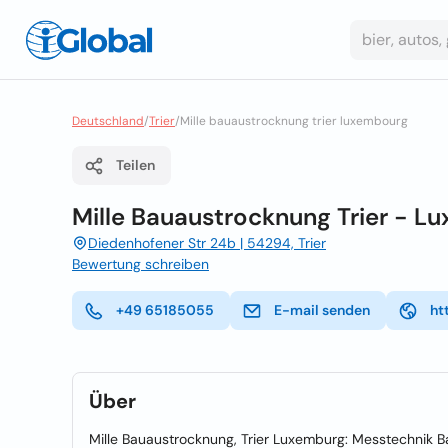
Deutschland
/
Trier
/
Mille bauaustrocknung trier luxembourg
Teilen
Mille Bauaustrocknung Trier - L
Diedenhofener Str 24b | 54294, Trier
Bewertung schreiben
+49 65185055
E-mail senden
ht
Über
Mille Bauaustrocknung, Trier Luxemburg: Messtechnik 