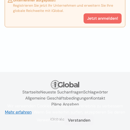
Unternehmer aufgepasst!
Registrieren Sie jetzt Ihr Unternehmen und erweitern Sie Ihre
globale Reichweite mit iGlobal.
Jetzt anmelden!
Startseite
Neueste Suchanfragen
Schlagwörter
Allgemeine Geschäftsbedingungen
Kontakt
Pläne Ansehen
Wir verwenden Cookies, um das Nutzererlebnis zu verbessern
Mehr erfahren
. Wenn Sie weiterhin surfen, akzeptieren Sie deren
iGlobal.co @ 2024
Verwendung.
Verstanden