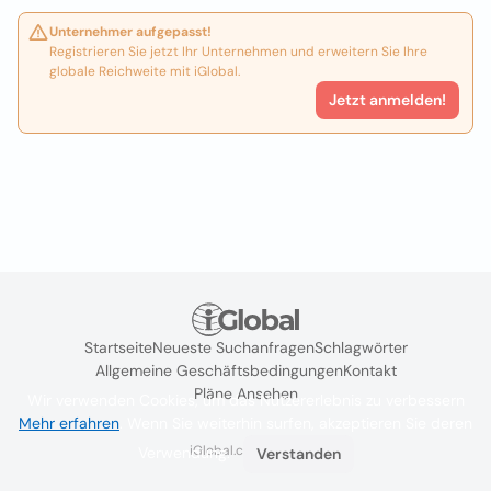
Unternehmer aufgepasst!
Registrieren Sie jetzt Ihr Unternehmen und erweitern Sie Ihre
globale Reichweite mit iGlobal.
Jetzt anmelden!
Startseite
Neueste Suchanfragen
Schlagwörter
Allgemeine Geschäftsbedingungen
Kontakt
Pläne Ansehen
Wir verwenden Cookies, um das Nutzererlebnis zu verbessern
Mehr erfahren
. Wenn Sie weiterhin surfen, akzeptieren Sie deren
iGlobal.co @ 2024
Verwendung.
Verstanden