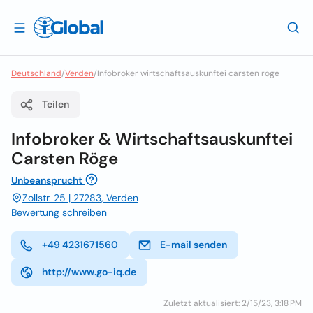
Deutschland
/
Verden
/
Infobroker wirtschaftsauskunftei carsten roge
Teilen
Infobroker & Wirtschaftsauskunftei
Carsten Röge
Unbeansprucht
Zollstr. 25 | 27283, Verden
Bewertung schreiben
+49 4231671560
E-mail senden
http://www.go-iq.de
Zuletzt aktualisiert: 2/15/23, 3:18 PM