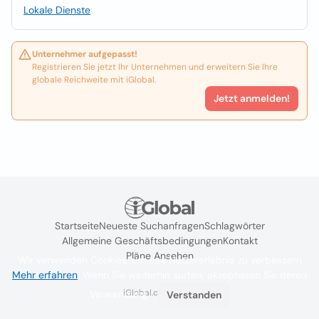
Lokale Dienste
Unternehmer aufgepasst!
Registrieren Sie jetzt Ihr Unternehmen und erweitern Sie Ihre
globale Reichweite mit iGlobal.
Jetzt anmelden!
Startseite
Neueste Suchanfragen
Schlagwörter
Allgemeine Geschäftsbedingungen
Kontakt
Pläne Ansehen
Wir verwenden Cookies, um das Nutzererlebnis zu verbessern
Mehr erfahren
. Wenn Sie weiterhin surfen, akzeptieren Sie deren
iGlobal.co @ 2024
Verwendung.
Verstanden